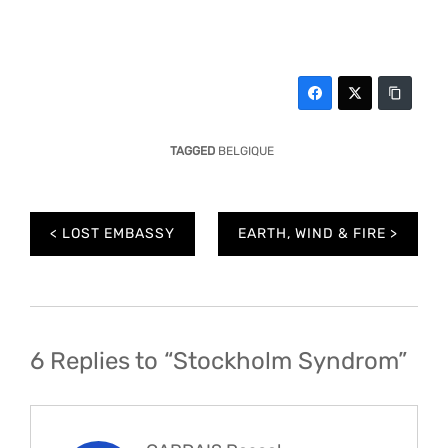
TAGGED
BELGIQUE
Navigation
LOST EMBASSY
EARTH, WIND & FIRE
de
l’article
6 Replies to “Stockholm Syndrom”