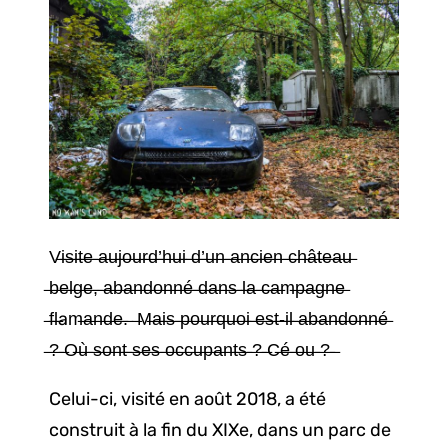
V̶i̶s̶i̶t̶e̶ ̶a̶u̶j̶o̶u̶r̶d̶’̶h̶u̶i̶ ̶d̶’̶u̶n̶ ̶a̶n̶c̶i̶e̶n̶ ̶c̶h̶â̶t̶e̶a̶u̶
̶b̶e̶l̶g̶e̶,̶ ̶a̶b̶a̶n̶d̶o̶n̶n̶é̶ ̶d̶a̶n̶s̶ ̶l̶a̶ ̶c̶a̶m̶p̶a̶g̶n̶e̶
̶f̶l̶am̶a̶n̶d̶e̶.̶ ̶M̶a̶i̶s̶ ̶p̶o̶u̶r̶q̶u̶o̶i̶ ̶e̶s̶t̶-̶i̶l̶ ̶a̶b̶a̶n̶d̶o̶n̶n̶é̶
̶?̶ ̶O̶ù̶ ̶s̶o̶n̶t̶ ̶s̶e̶s̶ ̶o̶c̶c̶u̶p̶a̶n̶t̶s̶ ̶?̶ ̶C̶é̶ ̶o̶u̶ ̶?̶ ̶
Celui-ci, visité en août 2018, a été
construit à la fin du XIXe, dans un parc de